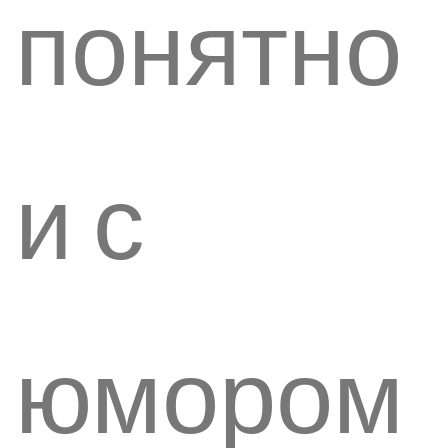
понятно
и с
юмором