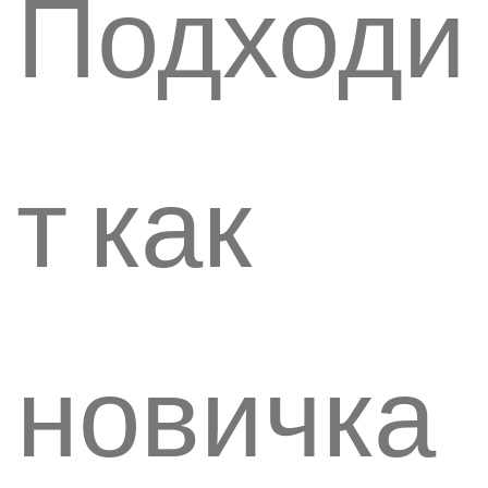
Подходи
т как
новичка