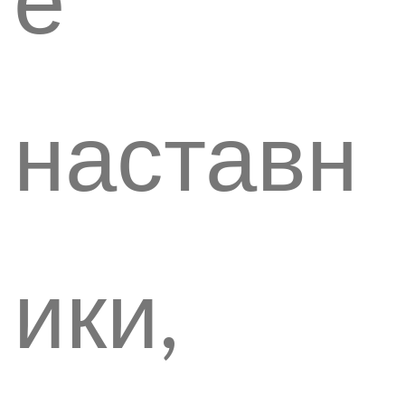
наставн
ики,