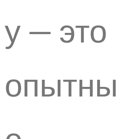
у — это
опытны
е